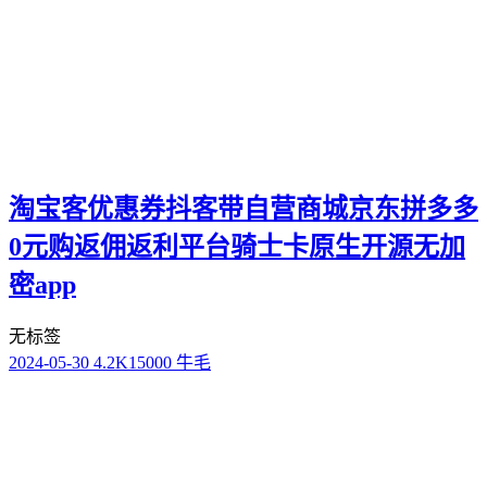
淘宝客优惠券抖客带自营商城京东拼多多
0元购返佣返利平台骑士卡原生开源无加
密app
无标签
2024-05-30
4.2K
15000 牛毛