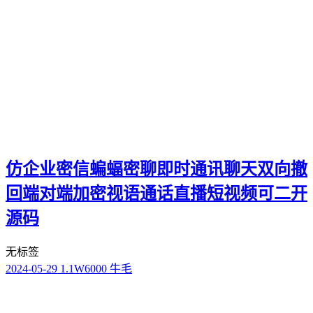
仿企业密信蝙蝠密聊即时通讯聊天双向撤
回端对端加密视语通话直播短视频可二开
源码
无标签
2024-05-29
1.1W
6000 牛毛